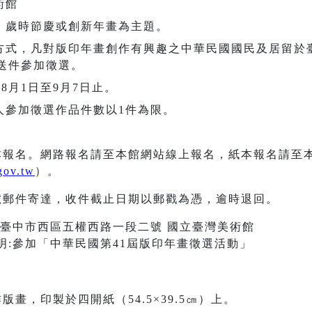
術館
、歲時節慶或創新年畫為主題。
方式，凡對版印年畫創作有興趣之中華民國國民及居留於
送件參加徵選。
8月1日至9月7日止。
人參加徵選作品件數以1件為限。
紙本報名。網路報名請至本館網站線上報名，紙本報名請至
gov.tw
）。
掛號郵件寄達，收件截止日期以郵戳為憑，逾時退回。
14臺中市西區五權西路一段二號 國立臺灣美術館
明:參加「中華民國第41屆版印年畫徵選活動」
版畫，印製於四開紙（54.5×39.5㎝）上。