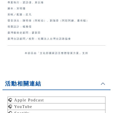
專案執行：梁語倢、黃以臻
腳本：宋明珊
剪輯／配樂：莊凡
聲音演出：陳明偉（阿框伯）、劉珈蓉（阿彩阿嬤、畫布貓）
視覺設計：楊雅儒
臺灣藝術史顧問：廖新田
臺灣台語顧問／校對：社團法人台灣台語路協會
本節目由「文化部國家語言整體發展方案」支持
活動相關連結
🎧 Apple Podcast
🎧 YouTube