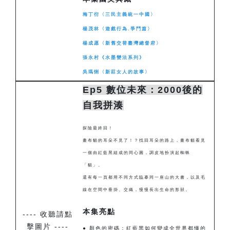
梅丁衍〈三民主義統一中國〉
楊茂林〈遊戲行為.爭鬥篇〉
楊成愿〈新舊交替臺灣總督府〉
張永村《水墨變法系列》
吳瑪悧〈新莊女人的故事〉
Ep5 數位未來：2000後的
自我拼湊
探險最終回！
畫布貓的耳朵不見了！？找回耳朵的路上，畫布貓看見
一個由紅藍黑組成的同心圓，調皮地扮演起蜘蛛
「貓」。
還有每一頁都用不同方式臨摹同一座山的大書，以及毛
線在空間中垂掛、交織，慢慢長出生命的形狀。
本集亮點
---- 收聽請點
擊圖片 ----
● 顏色的密碼：紅藍黑如何變成全世界都懂的