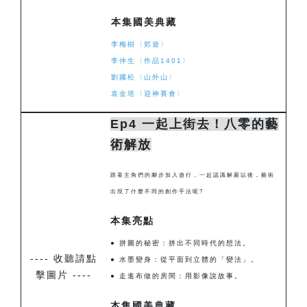
本集國美典藏
李梅樹〈郊遊〉
李仲生〈作品1401〉
劉國松〈山外山〉
袁金塔〈迎神賽會〉
Ep4 一起上街去！八零的藝
術解放
跟著主角們的腳步加入遊行，一起認識
解嚴以後，藝術
出現了什麼不同的創作手法呢?
本集亮點
● 拼圖的秘密：拼出不同時代的想法。
---- 收聽請點
● 水墨變身：從平面到立體的「變法」。
擊圖片 ----
● 走進布做的房間：用影像說故事
。
本集國美典藏