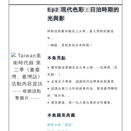
Ep2 現代色彩：日治時期的
光與影
阿框伯與畫布貓坐上火車，進入黑暗的隧道
中，
一轉眼、竟然來到日本時期！
本集亮點
● 畫布貓追著鵝在在火車上跑，一起來唱〈丟
丟銅〉！
● 走進女子學校，認識現代化帶來的新風景。
●
認識台展三少年的經典作品，發現臺灣獨特
---- 收聽請點
的「地方色」。
擊圖片 ----
●
遇見陳進，第一位入選台展的女性畫家。
本集國美典藏
鄉原古統〈庭院〉