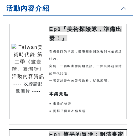
活動內容介紹
Ep0「美術探險隊，準備出
發！」
在國美館的早晨，畫布貓悄悄跟著阿框伯踏進
館內。
突然，一幅幅畫作開始低語、一陣風捲起塵封
的時代記憶，
一場穿越畫作的聲音旅程，就此展開。
---- 收聽請點
擊圖片 ----
本集亮點
● 畫作的秘密
● 阿框伯與畫布貓登場
Ep1 筆墨的冒險：明清畫家