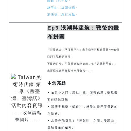
陳進〈孔子祭〉
林玉山〈故園追憶〉
郭雪湖〈秋江冷豔〉
Ep3 浪潮與迷航：戰後的畫
布拼圖
「部隊集合，準備登岸！」畫布貓和阿框伯驚覺──他們
回到了戰後的臺灣！
軍隊的口令、印著國旗的麵粉袋，在「美國新聞處」，
畫面裡忽然飛舞起線條與色塊......
本集亮點
● 抽象小入門：用點、線、面與色澤，聽見畫
面在唱歌跳舞。
● 跟著李梅樹〈郊遊〉，感受油畫厚厚疊起的
---- 收聽請點
立體感。
擊圖片 ----
● 水墨也能拼貼！「撕與貼」之間，發現山、
雲和瀑布的秘密
。