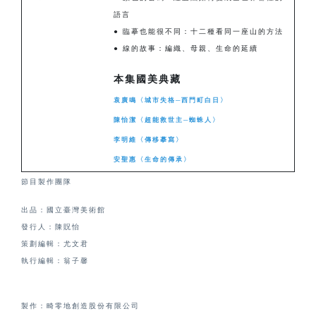
語言
● 臨摹也能很不同：十二種看同一座山的方法
● 線的故事：編織、母親、生命的延續
本集國美典藏
袁廣鳴〈城市失格─西門町白日〉
陳怡潔〈超能救世主─蜘蛛人〉
李明維〈傳移摹寫〉
安聖惠
〈生命的傳承〉
節目製作團隊
出品：國立臺灣美術館
發行人：陳貺怡
策劃編輯：尤文君
執行編輯：翁子馨
製作：畸零地創造股份有限公司