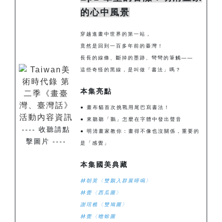
的心中風景
穿越進畫中世界的第一站，
竟然是回到一百多年前的臺灣！
長長的線條、斷掉的墨跡、彎彎的筆觸——
這些奇怪的黑線，是叫做「書法」嗎？
本集亮點
● 畫布貓首次挑戰用尾巴寫書法！
● 來聽聽「鵝」怎麼在字體中發出聲音
---- 收聽請點
● 明清畫家教你：畫得不像也沒關係，重要的
擊圖片 ----
是「感覺」
本集國美典藏
林朝英〈雙鵝入群展啼鳴〉
林覺〈西瓜圖〉
謝琯樵〈雙鳩圖〉
林覺〈蟾蜍圖