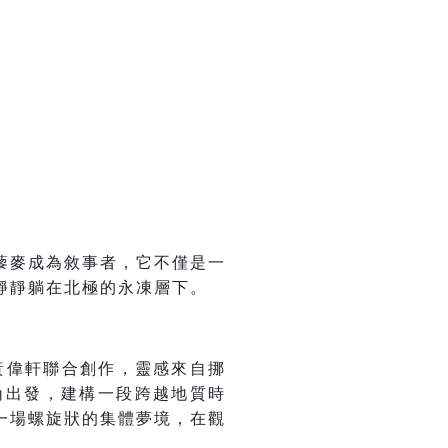
藜麥成為敘事者，它不僅是一
靜靜躺在北極的永凍層下。
im、黃偉軒聯合創作，靈感來自挪
角出發，建構一段跨越地質時
一場螺旋狀的集體夢境，在觀