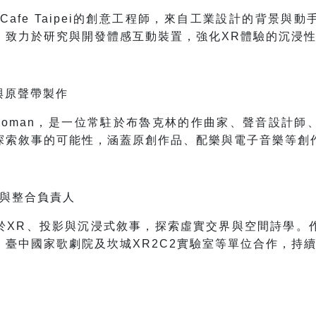
FabCafe Taipei的創意工程師，來自工業設計的背景
。致力於研究與開發體感互動裝置，強化XR體驗的沉浸
與原聲帶製作
ynoman，是一位常駐於布魯克林的作曲家、聲音設計
探索敘事的可能性，涵蓋原創作品、配樂與電子音樂等創
計與整合負責人
於XR、投影與沉浸式敘事，探索虛實交界與空間詩學。
、臺中國家歌劇院及坎城XR2C2實驗室等單位合作，持