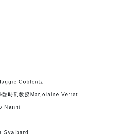
ie Coblentz
教授Marjolaine Verret
Nanni
Svalbard