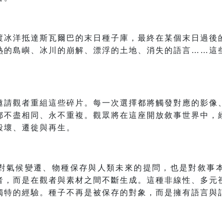
渡冰洋抵達斯瓦爾巴的末日種子庫，最終在某個末日過後
熱的島嶼、冰川的崩解、漂浮的土地、消失的語言……這
邀請觀者重組這些碎片。每一次選擇都將觸發對應的影像
都不盡相同、永不重複。觀眾將在這座開放敘事世界中，
毀壞、遷徙與再生。
對氣候變遷、物種保存與人類未來的提問，也是對敘事
者，而是在觀者與素材之間不斷生成。這種非線性、多元
獨特的經驗。種子不再是被保存的對象，而是擁有語言與
。