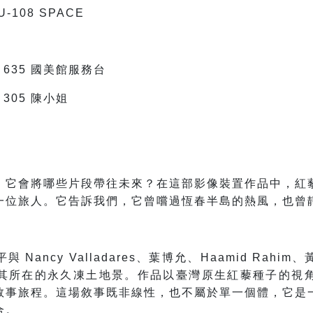
108 SPACE
 ＃635 國美館服務台
＃305 陳小姐
，它會將哪些片段帶往未來？在這部影像裝置作品中，紅
一位旅人。它告訴我們，它曾嚐過恆春半島的熱風，也曾
Nancy Valladares、葉博允、Haamid Rah
其所在的永久凍土地景。作品以臺灣原生紅藜種子的視
敘事旅程。這場敘事既非線性，也不屬於單一個體，它是
合。