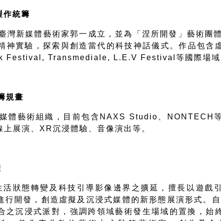
製作統籌
臺灣新媒體藝術家郭一成立，並為「涅所開發」藝術團
精神實驗，探索與創造當代的科技神話儀式。作品包含
 Festival, Transmediale, L.E.V Festival
等國際場域
籌規畫
媒體藝術組織，目前包含
NAXS Studio
、
NONTECH
線上展演、
XR
沉浸體驗、音像演出等。
畫
生活狀態轉變及科技引導影像邊界之擴延，擅長以遊戲
進行開發，創造虛擬及沉浸式媒體的新形態展演形式。自
合之沉浸式派對，強調跨領域藝術發生場域的置換，始