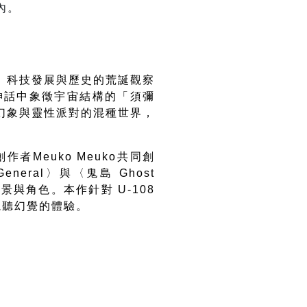
內。
、科技發展與歷史的荒誕觀察
神話中象徵宇宙結構的「須彌
幻象與靈性派對的混種世界，
創作者
Meuko Meuko
共同創
 General
〉與〈鬼島
Ghost
場景與角色。本作針對
U-108
視聽幻覺的體驗。