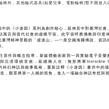
輪椅外，其他輪式器具(如嬰兒車、電動輪椅)暫不開放入
瑞中的《小迷因》系列為創作核心，延伸其中對臺灣社會
話寓言與當代社會的虛構宇宙。此宇宙呼應佛教與印度
代臺灣精神景觀的「虛迷山」
—
一座交織海國傳說、資訊
歡。
任原作與概念指導，新媒體藝術家郭一與實驗電子音樂
與沉浸環繞音效，延續兩人在〈無形將軍
Invisible
的科幻神話與敘事風格，重新詮釋《小迷因》畫作中的
打造，觀眾將第一人稱的視角，進入一場融合神話奇想與