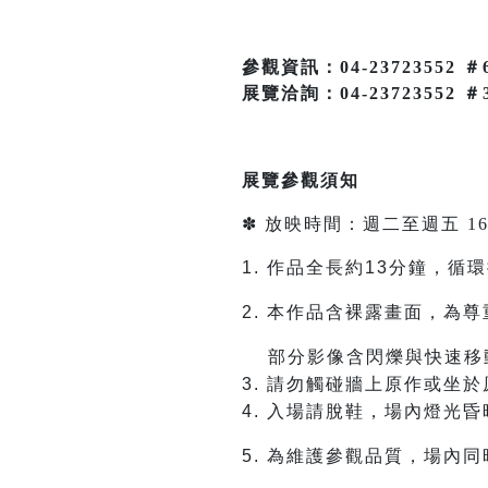
參觀資訊：04-23723552 
展覽洽詢：04-23723552 ＃
展覽參觀須知
✽ 放映時間：週二至週五 16
1.
作品全長約13分鐘，循
2.
本作品含裸露畫面，為尊
部分影像含閃爍與快速移動
3. 請勿觸碰牆上原作或坐
4. 入場請脫鞋，場內燈光
5.
為維護參觀品質，場內同