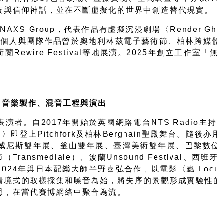
技與信仰神話，並在不斷虛擬化的世界中創造替代現實。
隊
NAXS Group
，代表作品有虛擬沉浸劇場〈
Render Gh
其個人與團隊作品曾於奧地利林茲電子藝術節、柏林跨媒
荷蘭
Rewire Festival
等地展演。
2025
年創立工作室「
│
音樂製作、混音工程與演出
表演者。自
2017
年開始於英國網路電台
NTS Radio
主持
d
〉即登上
Pitchfork
及柏林
Berghain
聖殿舞台。隨後亦
威尼斯雙年展、釜山雙年展、臺灣美術雙年展、巴黎數
節（
Transmediale
）、波蘭
Unsound Festival
、西班
2024
年與日本配樂大師半野喜弘合作，以電影〈蟲
Locu
情境式的取樣採集和噪音為始，將失序的景觀形成實驗性
思，在當代賽博網絡中聚合為流。