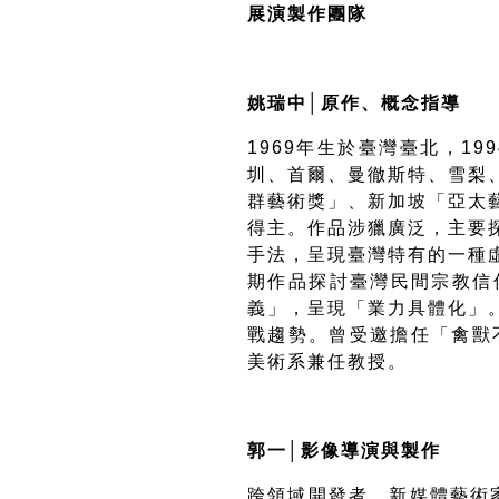
展演製作團隊
姚瑞中
│
原作、概念指導
1969
年生於臺灣臺北，
199
圳、首爾、曼徹斯特、雪梨
群藝術獎」、新加坡「亞太
得主。作品涉獵廣泛，主要
手法，呈現臺灣特有的一種
期作品探討臺灣民間宗教信
義」，呈現「業力具體化」
戰趨勢。曾受邀擔任「禽獸
美術系兼任教授。
郭一
│
影像導演與製作
跨領域開發者、新媒體藝術