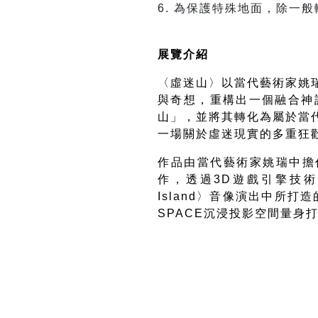
6.
為保護特殊地面，除一般
展覽介紹
〈虛迷山〉以當代藝術家姚
與奇想，重構出一個融合神
山」，並將其轉化為屬於當
一場關於虛迷現實的多重狂
作品由當代藝術家姚瑞中擔
作，透過
3D
遊戲引擎技術
Island
〉音像演出中所打造
SPACE
沉浸投影空間量身