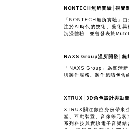
NONTECH
無所實驗
│
視覺
「
NONTECH
無所實驗」由
注於
AI
時代的技術、藝術與
沉浸體驗，並曾發表於
Mutek
NAXS Group
涅所開發
│
統
「
NAXS Group
」為臺灣新
與製作服務。製作範疇包含
XTRUX│3D
角色設計與動
XTRUX
關注數位身份帶來
塑、互動裝置、音像等元素
系列科技與實驗電子音樂結