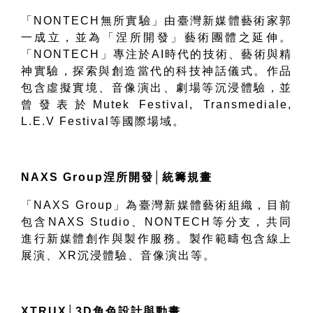
「
NONTECH
無所實驗」由臺灣新媒體藝術家郭
一成立，並為「涅所開發」藝術團體之延伸。
「
NONTECH
」專注於
AI
時代的技術、藝術與精
神實驗，探索與創造當代的科技神話儀式。作品
包含虛擬實境、音像演出、劇場等沉浸體驗，並
曾發表於
Mutek Festival, Transmediale,
L.E.V Festival
等國際場域。
NAXS Group
涅所開發
│
統籌規畫
「
NAXS Group
」為臺灣新媒體藝術組織，目前
包含
NAXS Studio
、
NONTECH
等分支，共同
進行新媒體創作與製作服務。製作範疇包含線上
展演、
XR
沉浸體驗、音像演出等。
XTRUX│3D
角色設計與動畫