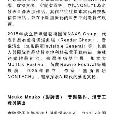
場、虛擬實境、空間裝置等，亦以
NONEYE
為名
發表音像表演作品。其作品往往探索當代科技與
信仰神話，並在不斷虛擬化的世界中創造替代現
實。
2015
年成立新媒體藝術團隊
NAXS Group
，代
表作品有虛擬沉浸劇場〈
Render Ghost
〉、音
像演出〈無形將軍
Invisible General
〉等。其個
人與團隊作品曾於奧地利林茲電子藝術節、柏林
跨媒體藝術節、臺灣美術雙年展、加拿大
MUTEK Festival
、荷蘭
Rewire Festival
等地
展演。
2025
年創立工作室「無所實驗
NONTECH
」，繼續探索
AI
時代的藝術實驗。
Meuko Meuko
（彭詩雲
）
│
音樂製作、混音工
程與演出
實驗電子音樂製作人與現場表演者。自
2017
年開