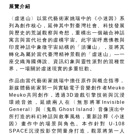
展覽介紹
〈虛迷山〉以當代藝術家姚瑞中的《小迷因》系
列為創作核心，延伸其中對臺灣社會、科技發展
與歷史的荒誕觀察與奇想，重構出一個融合神話
寓言與當代社會的虛構宇宙。此宇宙呼應佛教與
印度神話中象徵宇宙結構的「須彌山」，並將其
轉化為屬於當代臺灣精神景觀的「虛迷山」
—
一
座交織海國傳說、資訊幻象與靈性派對的混種世
界，一場關於虛迷現實的多重狂歡。
作品由當代藝術家姚瑞中擔任原作與概念指導，
新媒體藝術家郭一與實驗電子音樂創作者
Meuko
Meuko
共同創作，透過
3D
遊戲引擎技術與沉浸
環繞音效，延續兩人在〈無形將軍
Invisible
General
〉與〈鬼島
Ghost Island
〉音像演出中
所打造的科幻神話與敘事風格，重新詮釋《小迷
因》畫作中的場景與角色。本作針對
U-108
SPACE
沉浸投影空間量身打造，觀眾將第一人