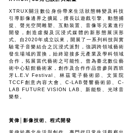
XTRUX
關注數位身份帶來生活狀態轉變及科技
引導影像邊界之擴延，擅長以遊戲引擎、動態捕
捉、聲光空間雕塑、互動裝置、音像等元素進行
開發，創造虛擬及沉浸式媒體的新形態展演形
式。自
2020
年成立以來，開展了一系列科技與實
驗電子音樂結合之沉浸式派對，強調跨領域藝術
發生場域的置換，始終迎接多元產業及學科領域
合作，拓展當代藝術之可能性。曾為臺北數位藝
術中心駐館藝術家，創作及合作作品曾參與西班
牙
L.E.V
Festival
、林茲電子藝術節、文策院
TCCF
創意內容大會、
C-LAB
聲響藝術節、
C-
LAB FUTURE VISION LAB
、新能祭、光球音
樂祭。
黃偉
│
影像技術、程式開發
黃偉於臺北生活與創作，專門從日常生活觀察出