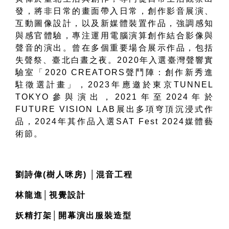
發，將非日常的畫面帶入日常，創作影音展演、
互動圖像設計，以及新媒體裝置作品，強調感知
與感官體驗，專注運用電腦演算創作結合影像與
聲音的演出。曾在多個重要場合展示作品，包括
失聲祭、臺北白晝之夜。
2020
年入選臺灣聲響實
驗室「
2020 CREATORS
聲鬥陣：創作新秀進
駐徵選計畫」，
2023
年應邀於東京
TUNNEL
TOKYO
參與演出，
2021
年至
2024
年於
FUTURE VISION LAB
展出多項穹頂沉浸式作
品，
2024
年其作品入選
SAT Fest 2024
媒體藝
術節。
劉詩偉
(
樹人咪房
) │
混音工程
林龍進
│
視覺設計
妖精打架
│
開幕演出服裝造型