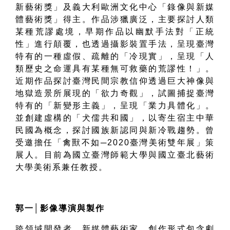
新藝術獎」及義大利歐洲文化中心「錄像與新媒
體藝術獎」得主。作品涉獵廣泛，主要探討人類
某種荒謬處境，早期作品以幽默手法對「正統
性」進行顛覆，也透過攝影裝置手法，呈現臺灣
特有的一種虛假、疏離的「冷現實」，呈現「人
類歷史之命運具有某種無可救藥的荒謬性！」。
近期作品探討臺灣民間宗教信仰透過巨大神像與
地獄造景所展現的「欲力奇觀」，試圖捕捉臺灣
特有的「新變形主義」，呈現「業力具體化」。
並創建虛構的「犬儒共和國」，以寄生宿主中華
民國為概念，探討國族新認同與新冷戰趨勢。曾
受邀擔任「禽獸不如
─2020
臺灣美術雙年展」策
展人。
目前為國立臺灣師範大學與國立臺北藝術
大學美術系兼任教授。
郭一
│
影像導演與製作
跨領域開發者、新媒體藝術家。創作形式包含劇