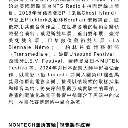
始於英國網路電台
NTS Radio
主持固定線上節
目。
2018
年發佈首張
EP
〈鬼島
Ghost Island
〉
即登上
Pitchfork
及柏林
Berghain
聖殿舞台。隨
後亦用其他音像作品，在世界各地的藝術音樂領
域登台演出；威尼斯雙年展、釜山雙年展、臺灣
美術雙年展、巴黎數位藝術雙年展（
La
Biennale Némo
）、柏林跨媒體藝術節
（
Transmediale
）、波蘭
Unsound Festival
、
西班牙
L.E.V. Festival
、蒙特婁及日本
MUTEK
Festival
等。
2024
年與日本配樂大師半野喜弘合
作，以電影〈蟲
Locust
〉共同入圍第
61
屆金馬
獎最佳原創電影音樂。擅長以情境式的取樣採集
和噪音為始，將失序的景觀形成實驗性的重拍，
遊靈的呢喃化為電子聲響中都隱含了黑暗中的沈
思，在當代賽博網絡中聚合為流。
NONTECH
無所實驗
│
視覺製作統籌