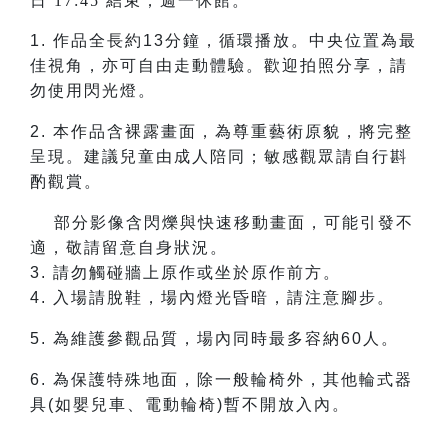
日 17:45 結束；週一休館。
1.
作品全長約13分鐘，循環播放。中央位置為最
佳視角，亦可自由走動體驗。歡迎拍照分享，請
勿使用閃光燈。
2.
本作品含裸露畫面，為尊重藝術原貌，將完整
呈現。建議兒童由成人陪同；敏感觀眾請自行斟
酌觀賞。
部分影像含閃爍與快速移動畫面，可能引發不
適，敬請留意自身狀況。
3. 請勿觸碰牆上原作或坐於原作前方。
4. 入場請脫鞋，場內燈光昏暗，請注意腳步。
5.
為維護參觀品質，場內同時最多容納60人。
6.
為保護特殊地面，除一般輪椅外，其他輪式器
具(如嬰兒車、電動輪椅)暫不開放入內。