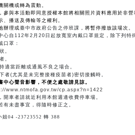
機關機或轉為震動。
，參與本活動即同意授權本館將相關照片資料應用於非營
示、播送及傳輸等之權利。
地辦理或
臺中市政府公告之停班課
，將暫停撥放該場次。
中心自112年2月20日起放寬室內戴口罩規定，除下列
戴口罩：
狀。
者。
持適當距離或通風不良之場合。
下者(尤其是未完整接種疫苗者)密切接觸時。
書中心聲音影響，不便之處敬請見諒。
s://www.ntmofa.gov.tw/cp.aspx?n=1422
，開車者請就近利用本館週邊收費停車場。
若有未盡事宜，得隨時修正之。
-23723552 轉 388