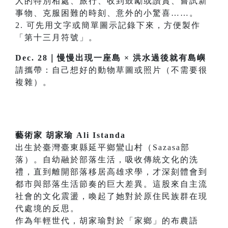
人的特別相處、旅行、收到鼓勵或讚賞、嘗試新
事物、克服困難的時刻、意外的小驚喜……。
2. 可先用文字或簡單圖示記錄下來，方便製作
「第十三月符號」。
Dec. 28｜慢慢出現一座島 × 洪水過後就有島嶼
請攜帶：自己想好的動物草圖或照片（不需要很
複雜）。
藝術家 胡家瑜 Ali Istanda
出生於臺灣臺東縣延平鄉鸞山村（Sazasa部
落）。自幼融於部落生活，吸收傳統文化的洗
禮，直到離開部落移居高雄求學，才深刻體會到
都市與部落生活節奏的巨大差異。這股來自主流
社會的文化震盪，喚起了她對於原住民族群在現
代處境的反思。
作為年輕世代，胡家瑜對於「家鄉」的布農語