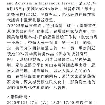
and Activism in Indigenous Taiwan）於2025年
8月15日在美國MoCNA展出。展覽名稱「破土」
象徵著掙脫沉默、開啟對話，也代表原住民在當
代語境中重新扎根並發聲。
在2025年歲末年終，特別邀請「破土：臺灣當代
原住民藝術與行動主義」參展藝術家胡家瑜，於
國美館辦理為期2日的版畫體驗工作坊《慢慢出現
一座島》，帶領大家一起用「第十三月」的概
念，共同分享回顧這過去的一年；另一場次則延
續她2024高雄獎首獎作品《洪水過後就有島
嶼》，以絹印製版，創造出屬於自己的神祕島
嶼。家瑜並將分享如何由布農神話故事出發，思
索人與島嶼、海洋環境、以及人與人之間的互
動，在體驗版畫創作的同時，邀請大家跟隨藝術
家視角，深入感受原住民文化中，那份對土地的
深刻情感與代代相傳的生活哲理。
2.活動時間：
2025年12月27日（六）13:30-17:00 布農年曆 ×