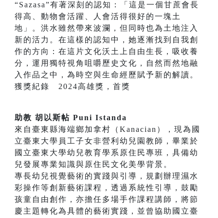
“Sazasa”有著深刻的認知：「這是一個甘蔗會長
得高、動物會活躍、人會活得很好的一塊土
地」。洪水雖然帶來波瀾，但同時也為土地注入
新的活力。在這樣的認知中，她逐漸找到自我創
作的方向：在這片文化沃土上自由生長，吸收養
分，運用獨特視角咀嚼歷史文化，自然而然地融
入作品之中，為時空與生命經歷賦予新的解讀。
獲獎紀錄 2024高雄獎，首獎
助教 胡以斯帖 Puni Istanda
來自臺東縣海端鄉加拿村（Kanacian），現為國
立臺東大學員工子女非營利幼兒園教師，畢業於
國立臺東大學幼兒教育學系原住民專班，具備幼
兒發展專業知識與原住民文化美學背景。
專長幼兒視覺藝術的實踐與引導，規劃辦理濕水
彩操作等創新藝術課程，透過系統性引導，鼓勵
孩童自由創作，亦擔任多場手作課程講師，將節
慶主題轉化為具體的藝術實踐，並曾協助國立臺