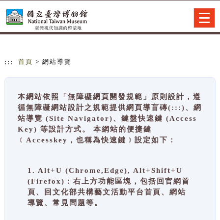
跳到主要內容
網站導覽
Togg
navig
:::
首頁
> 網站導覽
本網站依照「無障礙網頁開發規範」原則設計，遵
循無障礙網站設計之規範提供網頁導盲磚(:::)、網
站導覽 (Site Navigator)、鍵盤快速鍵 (Access
Key) 等設計方式。 本網站的便捷鍵
﹝Accesskey，也稱為快速鍵﹞設定如下：
1. Alt+U (Chrome,Edge), Alt+Shift+U
(Firefox)：右上方功能區塊，包括回官網首
頁、回文化部共構藝文活動平台首頁、網站
導覽、常見問題等。