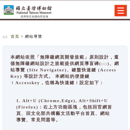
跳到主要內容
網站導覽
Togg
navig
:::
首頁
> 網站導覽
本網站依照「無障礙網頁開發規範」原則設計，遵
循無障礙網站設計之規範提供網頁導盲磚(:::)、網
站導覽 (Site Navigator)、鍵盤快速鍵 (Access
Key) 等設計方式。 本網站的便捷鍵
﹝Accesskey，也稱為快速鍵﹞設定如下：
1. Alt+U (Chrome,Edge), Alt+Shift+U
(Firefox)：右上方功能區塊，包括回官網首
頁、回文化部共構藝文活動平台首頁、網站
導覽、常見問題等。