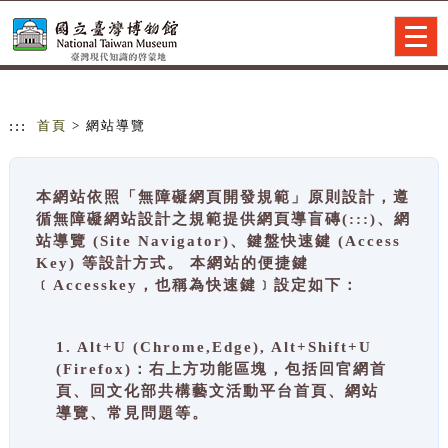
跳到主要內容
網站導覽
Togg
navig
:::
首頁
> 網站導覽
本網站依照「無障礙網頁開發規範」原則設計，遵
循無障礙網站設計之規範提供網頁導盲磚(:::)、網
站導覽 (Site Navigator)、鍵盤快速鍵 (Access
Key) 等設計方式。 本網站的便捷鍵
﹝Accesskey，也稱為快速鍵﹞設定如下：
1. Alt+U (Chrome,Edge), Alt+Shift+U
(Firefox)：右上方功能區塊，包括回官網首
頁、回文化部共構藝文活動平台首頁、網站
導覽、常見問題等。