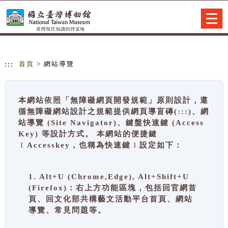
跳到主要內容
網站導覽
Togg
navig
:::
首頁
> 網站導覽
本網站依照「無障礙網頁開發規範」原則設計，遵
循無障礙網站設計之規範提供網頁導盲磚(:::)、網
站導覽 (Site Navigator)、鍵盤快速鍵 (Access
Key) 等設計方式。 本網站的便捷鍵
﹝Accesskey，也稱為快速鍵﹞設定如下：
1. Alt+U (Chrome,Edge), Alt+Shift+U
(Firefox)：右上方功能區塊，包括回官網首
頁、回文化部共構藝文活動平台首頁、網站
導覽、常見問題等。