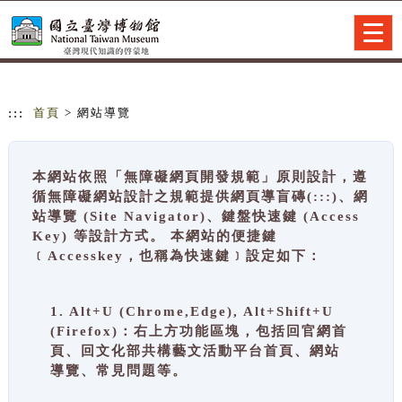
跳到主要內容
網站導覽
Togg
navig
:::
首頁
> 網站導覽
本網站依照「無障礙網頁開發規範」原則設計，遵
循無障礙網站設計之規範提供網頁導盲磚(:::)、網
站導覽 (Site Navigator)、鍵盤快速鍵 (Access
Key) 等設計方式。 本網站的便捷鍵
﹝Accesskey，也稱為快速鍵﹞設定如下：
1. Alt+U (Chrome,Edge), Alt+Shift+U
(Firefox)：右上方功能區塊，包括回官網首
頁、回文化部共構藝文活動平台首頁、網站
導覽、常見問題等。