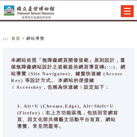
跳到主要內容
網站導覽
Togg
navig
:::
首頁
> 網站導覽
本網站依照「無障礙網頁開發規範」原則設計，遵
循無障礙網站設計之規範提供網頁導盲磚(:::)、網
站導覽 (Site Navigator)、鍵盤快速鍵 (Access
Key) 等設計方式。 本網站的便捷鍵
﹝Accesskey，也稱為快速鍵﹞設定如下：
1. Alt+U (Chrome,Edge), Alt+Shift+U
(Firefox)：右上方功能區塊，包括回官網首
頁、回文化部共構藝文活動平台首頁、網站
導覽、常見問題等。