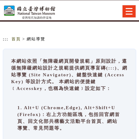
跳到主要內容
網站導覽
Togg
navig
:::
首頁
> 網站導覽
本網站依照「無障礙網頁開發規範」原則設計，遵
循無障礙網站設計之規範提供網頁導盲磚(:::)、網
站導覽 (Site Navigator)、鍵盤快速鍵 (Access
Key) 等設計方式。 本網站的便捷鍵
﹝Accesskey，也稱為快速鍵﹞設定如下：
1. Alt+U (Chrome,Edge), Alt+Shift+U
(Firefox)：右上方功能區塊，包括回官網首
頁、回文化部共構藝文活動平台首頁、網站
導覽、常見問題等。