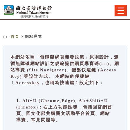
跳到主要內容
網站導覽
Togg
navig
:::
首頁
> 網站導覽
本網站依照「無障礙網頁開發規範」原則設計，遵
循無障礙網站設計之規範提供網頁導盲磚(:::)、網
站導覽 (Site Navigator)、鍵盤快速鍵 (Access
Key) 等設計方式。 本網站的便捷鍵
﹝Accesskey，也稱為快速鍵﹞設定如下：
1. Alt+U (Chrome,Edge), Alt+Shift+U
(Firefox)：右上方功能區塊，包括回官網首
頁、回文化部共構藝文活動平台首頁、網站
導覽、常見問題等。