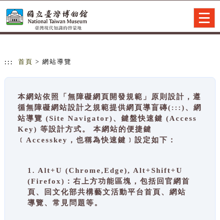
跳到主要內容
網站導覽
Togg
navig
:::
首頁
> 網站導覽
本網站依照「無障礙網頁開發規範」原則設計，遵
循無障礙網站設計之規範提供網頁導盲磚(:::)、網
站導覽 (Site Navigator)、鍵盤快速鍵 (Access
Key) 等設計方式。 本網站的便捷鍵
﹝Accesskey，也稱為快速鍵﹞設定如下：
1. Alt+U (Chrome,Edge), Alt+Shift+U
(Firefox)：右上方功能區塊，包括回官網首
頁、回文化部共構藝文活動平台首頁、網站
導覽、常見問題等。