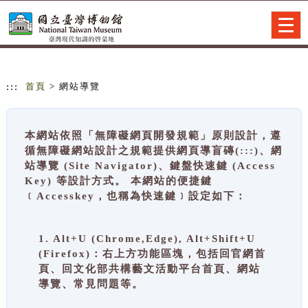
跳到主要內容
網站導覽
Togg
navig
:::
首頁
> 網站導覽
本網站依照「無障礙網頁開發規範」原則設計，遵
循無障礙網站設計之規範提供網頁導盲磚(:::)、網
站導覽 (Site Navigator)、鍵盤快速鍵 (Access
Key) 等設計方式。 本網站的便捷鍵
﹝Accesskey，也稱為快速鍵﹞設定如下：
1. Alt+U (Chrome,Edge), Alt+Shift+U
(Firefox)：右上方功能區塊，包括回官網首
頁、回文化部共構藝文活動平台首頁、網站
導覽、常見問題等。