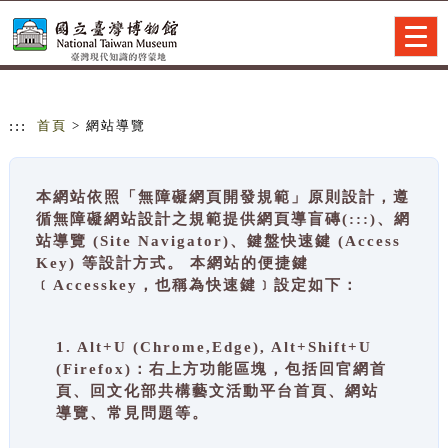
跳到主要內容
網站導覽
Togg
navig
:::
首頁
> 網站導覽
本網站依照「無障礙網頁開發規範」原則設計，遵
循無障礙網站設計之規範提供網頁導盲磚(:::)、網
站導覽 (Site Navigator)、鍵盤快速鍵 (Access
Key) 等設計方式。 本網站的便捷鍵
﹝Accesskey，也稱為快速鍵﹞設定如下：
1. Alt+U (Chrome,Edge), Alt+Shift+U
(Firefox)：右上方功能區塊，包括回官網首
頁、回文化部共構藝文活動平台首頁、網站
導覽、常見問題等。