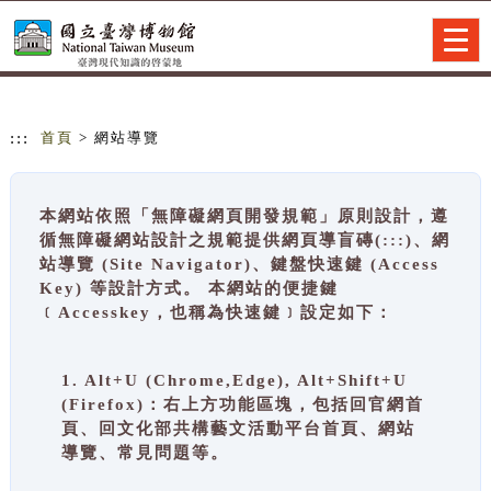
跳到主要內容
網站導覽
Togg
navig
:::
首頁
> 網站導覽
本網站依照「無障礙網頁開發規範」原則設計，遵
循無障礙網站設計之規範提供網頁導盲磚(:::)、網
站導覽 (Site Navigator)、鍵盤快速鍵 (Access
Key) 等設計方式。 本網站的便捷鍵
﹝Accesskey，也稱為快速鍵﹞設定如下：
1. Alt+U (Chrome,Edge), Alt+Shift+U
(Firefox)：右上方功能區塊，包括回官網首
頁、回文化部共構藝文活動平台首頁、網站
導覽、常見問題等。