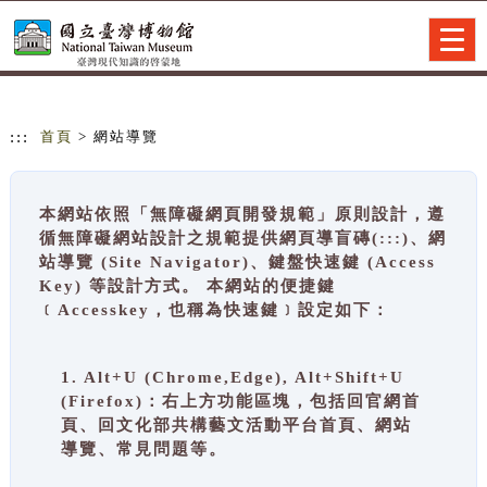
跳到主要內容
網站導覽
Togg
navig
:::
首頁
> 網站導覽
本網站依照「無障礙網頁開發規範」原則設計，遵
循無障礙網站設計之規範提供網頁導盲磚(:::)、網
站導覽 (Site Navigator)、鍵盤快速鍵 (Access
Key) 等設計方式。 本網站的便捷鍵
﹝Accesskey，也稱為快速鍵﹞設定如下：
1. Alt+U (Chrome,Edge), Alt+Shift+U
(Firefox)：右上方功能區塊，包括回官網首
頁、回文化部共構藝文活動平台首頁、網站
導覽、常見問題等。