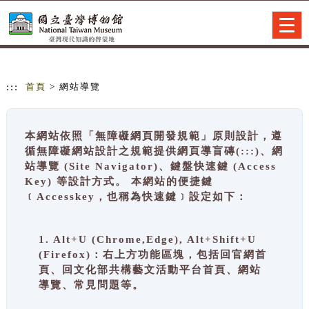
跳到主要內容
網站導覽
Togg
navig
:::
首頁
> 網站導覽
本網站依照「無障礙網頁開發規範」原則設計，遵
循無障礙網站設計之規範提供網頁導盲磚(:::)、網
站導覽 (Site Navigator)、鍵盤快速鍵 (Access
Key) 等設計方式。 本網站的便捷鍵
﹝Accesskey，也稱為快速鍵﹞設定如下：
1. Alt+U (Chrome,Edge), Alt+Shift+U
(Firefox)：右上方功能區塊，包括回官網首
頁、回文化部共構藝文活動平台首頁、網站
導覽、常見問題等。