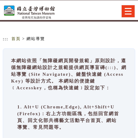
跳到主要內容
網站導覽
Togg
navig
:::
首頁
> 網站導覽
本網站依照「無障礙網頁開發規範」原則設計，遵
循無障礙網站設計之規範提供網頁導盲磚(:::)、網
站導覽 (Site Navigator)、鍵盤快速鍵 (Access
Key) 等設計方式。 本網站的便捷鍵
﹝Accesskey，也稱為快速鍵﹞設定如下：
1. Alt+U (Chrome,Edge), Alt+Shift+U
(Firefox)：右上方功能區塊，包括回官網首
頁、回文化部共構藝文活動平台首頁、網站
導覽、常見問題等。