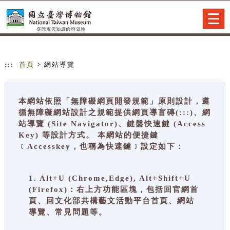
跳到主要內容
網站導覽
Togg
navig
:::
首頁
> 網站導覽
本網站依照「無障礙網頁開發規範」原則設計，遵
循無障礙網站設計之規範提供網頁導盲磚(:::)、網
站導覽 (Site Navigator)、鍵盤快速鍵 (Access
Key) 等設計方式。 本網站的便捷鍵
﹝Accesskey，也稱為快速鍵﹞設定如下：
1. Alt+U (Chrome,Edge), Alt+Shift+U
(Firefox)：右上方功能區塊，包括回官網首
頁、回文化部共構藝文活動平台首頁、網站
導覽、常見問題等。