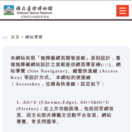
跳到主要內容
網站導覽
Togg
navig
:::
首頁
> 網站導覽
本網站依照「無障礙網頁開發規範」原則設計，遵
循無障礙網站設計之規範提供網頁導盲磚(:::)、網
站導覽 (Site Navigator)、鍵盤快速鍵 (Access
Key) 等設計方式。 本網站的便捷鍵
﹝Accesskey，也稱為快速鍵﹞設定如下：
1. Alt+U (Chrome,Edge), Alt+Shift+U
(Firefox)：右上方功能區塊，包括回官網首
頁、回文化部共構藝文活動平台首頁、網站
導覽、常見問題等。