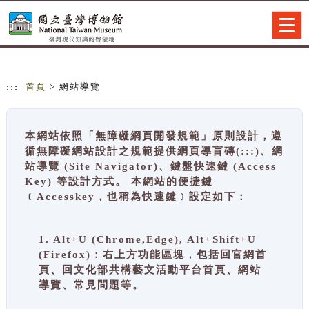
跳到主要內容
網站導覽
Togg
navig
:::
首頁
> 網站導覽
本網站依照「無障礙網頁開發規範」原則設計，遵
循無障礙網站設計之規範提供網頁導盲磚(:::)、網
站導覽 (Site Navigator)、鍵盤快速鍵 (Access
Key) 等設計方式。 本網站的便捷鍵
﹝Accesskey，也稱為快速鍵﹞設定如下：
1. Alt+U (Chrome,Edge), Alt+Shift+U
(Firefox)：右上方功能區塊，包括回官網首
頁、回文化部共構藝文活動平台首頁、網站
導覽、常見問題等。