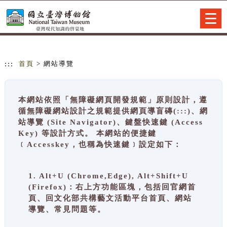
跳到主要內容
網站導覽
Togg
navig
:::
首頁
> 網站導覽
本網站依照「無障礙網頁開發規範」原則設計，遵
循無障礙網站設計之規範提供網頁導盲磚(:::)、網
站導覽 (Site Navigator)、鍵盤快速鍵 (Access
Key) 等設計方式。 本網站的便捷鍵
﹝Accesskey，也稱為快速鍵﹞設定如下：
1. Alt+U (Chrome,Edge), Alt+Shift+U
(Firefox)：右上方功能區塊，包括回官網首
頁、回文化部共構藝文活動平台首頁、網站
導覽、常見問題等。