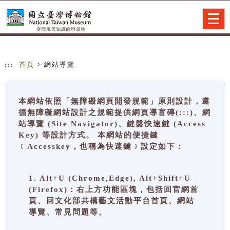
跳到主要內容
網站導覽
Togg
navig
:::
首頁
> 網站導覽
本網站依照「無障礙網頁開發規範」原則設計，遵
循無障礙網站設計之規範提供網頁導盲磚(:::)、網
站導覽 (Site Navigator)、鍵盤快速鍵 (Access
Key) 等設計方式。 本網站的便捷鍵
﹝Accesskey，也稱為快速鍵﹞設定如下：
1. Alt+U (Chrome,Edge), Alt+Shift+U
(Firefox)：右上方功能區塊，包括回官網首
頁、回文化部共構藝文活動平台首頁、網站
導覽、常見問題等。