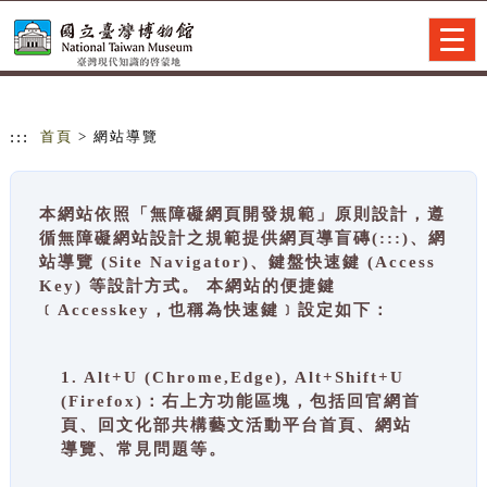
跳到主要內容
網站導覽
Togg
navig
:::
首頁
> 網站導覽
本網站依照「無障礙網頁開發規範」原則設計，遵
循無障礙網站設計之規範提供網頁導盲磚(:::)、網
站導覽 (Site Navigator)、鍵盤快速鍵 (Access
Key) 等設計方式。 本網站的便捷鍵
﹝Accesskey，也稱為快速鍵﹞設定如下：
1. Alt+U (Chrome,Edge), Alt+Shift+U
(Firefox)：右上方功能區塊，包括回官網首
頁、回文化部共構藝文活動平台首頁、網站
導覽、常見問題等。