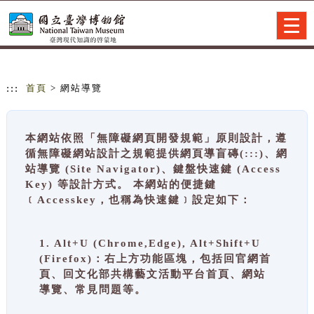
跳到主要內容
網站導覽
Togg
navig
:::
首頁
> 網站導覽
本網站依照「無障礙網頁開發規範」原則設計，遵
循無障礙網站設計之規範提供網頁導盲磚(:::)、網
站導覽 (Site Navigator)、鍵盤快速鍵 (Access
Key) 等設計方式。 本網站的便捷鍵
﹝Accesskey，也稱為快速鍵﹞設定如下：
1. Alt+U (Chrome,Edge), Alt+Shift+U
(Firefox)：右上方功能區塊，包括回官網首
頁、回文化部共構藝文活動平台首頁、網站
導覽、常見問題等。