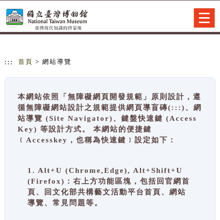
跳到主要內容
網站導覽
Togg
navig
:::
首頁
> 網站導覽
本網站依照「無障礙網頁開發規範」原則設計，遵
循無障礙網站設計之規範提供網頁導盲磚(:::)、網
站導覽 (Site Navigator)、鍵盤快速鍵 (Access
Key) 等設計方式。 本網站的便捷鍵
﹝Accesskey，也稱為快速鍵﹞設定如下：
1. Alt+U (Chrome,Edge), Alt+Shift+U
(Firefox)：右上方功能區塊，包括回官網首
頁、回文化部共構藝文活動平台首頁、網站
導覽、常見問題等。