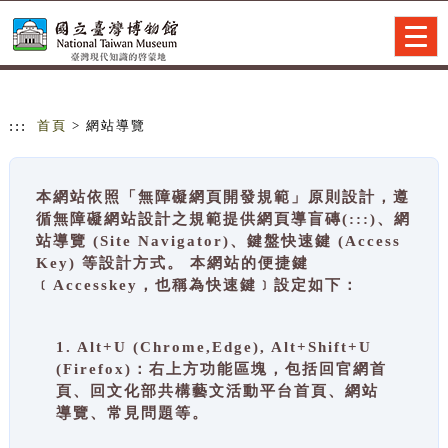
跳到主要內容
網站導覽
Togg
navig
:::
首頁
> 網站導覽
本網站依照「無障礙網頁開發規範」原則設計，遵
循無障礙網站設計之規範提供網頁導盲磚(:::)、網
站導覽 (Site Navigator)、鍵盤快速鍵 (Access
Key) 等設計方式。 本網站的便捷鍵
﹝Accesskey，也稱為快速鍵﹞設定如下：
1. Alt+U (Chrome,Edge), Alt+Shift+U
(Firefox)：右上方功能區塊，包括回官網首
頁、回文化部共構藝文活動平台首頁、網站
導覽、常見問題等。