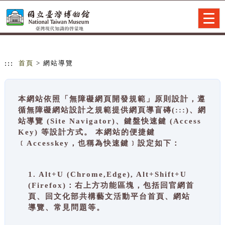
跳到主要內容
網站導覽
Togg
navig
:::
首頁
> 網站導覽
本網站依照「無障礙網頁開發規範」原則設計，遵
循無障礙網站設計之規範提供網頁導盲磚(:::)、網
站導覽 (Site Navigator)、鍵盤快速鍵 (Access
Key) 等設計方式。 本網站的便捷鍵
﹝Accesskey，也稱為快速鍵﹞設定如下：
1. Alt+U (Chrome,Edge), Alt+Shift+U
(Firefox)：右上方功能區塊，包括回官網首
頁、回文化部共構藝文活動平台首頁、網站
導覽、常見問題等。