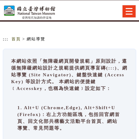
跳到主要內容
網站導覽
Togg
navig
:::
首頁
> 網站導覽
本網站依照「無障礙網頁開發規範」原則設計，遵
循無障礙網站設計之規範提供網頁導盲磚(:::)、網
站導覽 (Site Navigator)、鍵盤快速鍵 (Access
Key) 等設計方式。 本網站的便捷鍵
﹝Accesskey，也稱為快速鍵﹞設定如下：
1. Alt+U (Chrome,Edge), Alt+Shift+U
(Firefox)：右上方功能區塊，包括回官網首
頁、回文化部共構藝文活動平台首頁、網站
導覽、常見問題等。