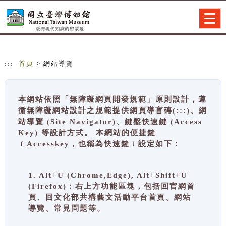
跳到主要內容
網站導覽
Togg
navig
:::
首頁
> 網站導覽
本網站依照「無障礙網頁開發規範」原則設計，遵
循無障礙網站設計之規範提供網頁導盲磚(:::)、網
站導覽 (Site Navigator)、鍵盤快速鍵 (Access
Key) 等設計方式。 本網站的便捷鍵
﹝Accesskey，也稱為快速鍵﹞設定如下：
1. Alt+U (Chrome,Edge), Alt+Shift+U
(Firefox)：右上方功能區塊，包括回官網首
頁、回文化部共構藝文活動平台首頁、網站
導覽、常見問題等。