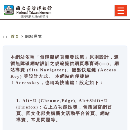
跳到主要內容
網站導覽
Togg
navig
:::
首頁
> 網站導覽
本網站依照「無障礙網頁開發規範」原則設計，遵
循無障礙網站設計之規範提供網頁導盲磚(:::)、網
站導覽 (Site Navigator)、鍵盤快速鍵 (Access
Key) 等設計方式。 本網站的便捷鍵
﹝Accesskey，也稱為快速鍵﹞設定如下：
1. Alt+U (Chrome,Edge), Alt+Shift+U
(Firefox)：右上方功能區塊，包括回官網首
頁、回文化部共構藝文活動平台首頁、網站
導覽、常見問題等。