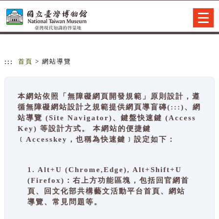
跳到主要內容
網站導覽
Togg
navig
:::
首頁
> 網站導覽
本網站依照「無障礙網頁開發規範」原則設計，遵
循無障礙網站設計之規範提供網頁導盲磚(:::)、網
站導覽 (Site Navigator)、鍵盤快速鍵 (Access
Key) 等設計方式。 本網站的便捷鍵
﹝Accesskey，也稱為快速鍵﹞設定如下：
1. Alt+U (Chrome,Edge), Alt+Shift+U
(Firefox)：右上方功能區塊，包括回官網首
頁、回文化部共構藝文活動平台首頁、網站
導覽、常見問題等。