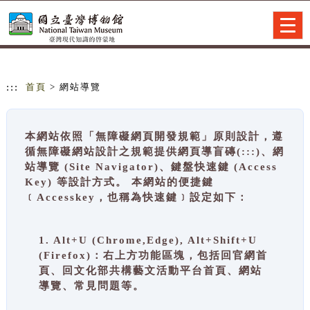
跳到主要內容
網站導覽
Togg
navig
:::
首頁
> 網站導覽
本網站依照「無障礙網頁開發規範」原則設計，遵
循無障礙網站設計之規範提供網頁導盲磚(:::)、網
站導覽 (Site Navigator)、鍵盤快速鍵 (Access
Key) 等設計方式。 本網站的便捷鍵
﹝Accesskey，也稱為快速鍵﹞設定如下：
1. Alt+U (Chrome,Edge), Alt+Shift+U
(Firefox)：右上方功能區塊，包括回官網首
頁、回文化部共構藝文活動平台首頁、網站
導覽、常見問題等。