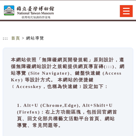
跳到主要內容
網站導覽
Togg
navig
:::
首頁
> 網站導覽
本網站依照「無障礙網頁開發規範」原則設計，遵
循無障礙網站設計之規範提供網頁導盲磚(:::)、網
站導覽 (Site Navigator)、鍵盤快速鍵 (Access
Key) 等設計方式。 本網站的便捷鍵
﹝Accesskey，也稱為快速鍵﹞設定如下：
1. Alt+U (Chrome,Edge), Alt+Shift+U
(Firefox)：右上方功能區塊，包括回官網首
頁、回文化部共構藝文活動平台首頁、網站
導覽、常見問題等。