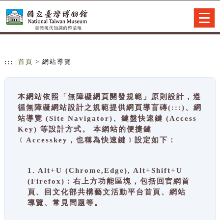
跳到主要內容
網站導覽
Togg
navig
:::
首頁
> 網站導覽
本網站依照「無障礙網頁開發規範」原則設計，遵
循無障礙網站設計之規範提供網頁導盲磚(:::)、網
站導覽 (Site Navigator)、鍵盤快速鍵 (Access
Key) 等設計方式。 本網站的便捷鍵
﹝Accesskey，也稱為快速鍵﹞設定如下：
1. Alt+U (Chrome,Edge), Alt+Shift+U
(Firefox)：右上方功能區塊，包括回官網首
頁、回文化部共構藝文活動平台首頁、網站
導覽、常見問題等。