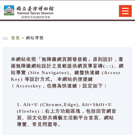
跳到主要內容
網站導覽
Togg
navig
:::
首頁
> 網站導覽
本網站依照「無障礙網頁開發規範」原則設計，遵
循無障礙網站設計之規範提供網頁導盲磚(:::)、網
站導覽 (Site Navigator)、鍵盤快速鍵 (Access
Key) 等設計方式。 本網站的便捷鍵
﹝Accesskey，也稱為快速鍵﹞設定如下：
1. Alt+U (Chrome,Edge), Alt+Shift+U
(Firefox)：右上方功能區塊，包括回官網首
頁、回文化部共構藝文活動平台首頁、網站
導覽、常見問題等。