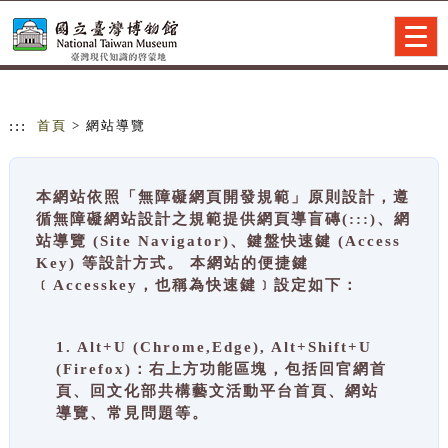
跳到主要內容
網站導覽
Togg
navig
:::
首頁
> 網站導覽
本網站依照「無障礙網頁開發規範」原則設計，遵
循無障礙網站設計之規範提供網頁導盲磚(:::)、網
站導覽 (Site Navigator)、鍵盤快速鍵 (Access
Key) 等設計方式。 本網站的便捷鍵
﹝Accesskey，也稱為快速鍵﹞設定如下：
1. Alt+U (Chrome,Edge), Alt+Shift+U
(Firefox)：右上方功能區塊，包括回官網首
頁、回文化部共構藝文活動平台首頁、網站
導覽、常見問題等。