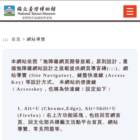
跳到主要內容
網站導覽
Togg
navig
:::
首頁
> 網站導覽
本網站依照「無障礙網頁開發規範」原則設計，遵
循無障礙網站設計之規範提供網頁導盲磚(:::)、網
站導覽 (Site Navigator)、鍵盤快速鍵 (Access
Key) 等設計方式。 本網站的便捷鍵
﹝Accesskey，也稱為快速鍵﹞設定如下：
1. Alt+U (Chrome,Edge), Alt+Shift+U
(Firefox)：右上方功能區塊，包括回官網首
頁、回文化部共構藝文活動平台首頁、網站
導覽、常見問題等。