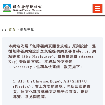
跳到主要內容
網站導覽
Togg
navig
:::
首頁
> 網站導覽
本網站依照「無障礙網頁開發規範」原則設計，遵
循無障礙網站設計之規範提供網頁導盲磚(:::)、網
站導覽 (Site Navigator)、鍵盤快速鍵 (Access
Key) 等設計方式。 本網站的便捷鍵
﹝Accesskey，也稱為快速鍵﹞設定如下：
1. Alt+U (Chrome,Edge), Alt+Shift+U
(Firefox)：右上方功能區塊，包括回官網首
頁、回文化部共構藝文活動平台首頁、網站
導覽、常見問題等。