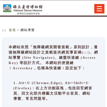
跳到主要內容
網站導覽
Togg
navig
:::
首頁
> 網站導覽
本網站依照「無障礙網頁開發規範」原則設計，遵
循無障礙網站設計之規範提供網頁導盲磚(:::)、網
站導覽 (Site Navigator)、鍵盤快速鍵 (Access
Key) 等設計方式。 本網站的便捷鍵
﹝Accesskey，也稱為快速鍵﹞設定如下：
1. Alt+U (Chrome,Edge), Alt+Shift+U
(Firefox)：右上方功能區塊，包括回官網首
頁、回文化部共構藝文活動平台首頁、網站
導覽、常見問題等。