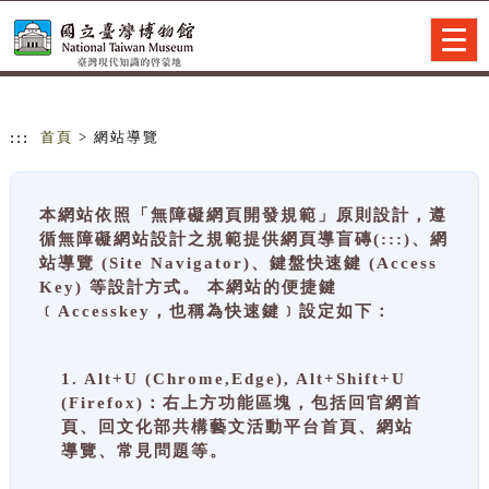
跳到主要內容
網站導覽
Togg
navig
:::
首頁
> 網站導覽
本網站依照「無障礙網頁開發規範」原則設計，遵
循無障礙網站設計之規範提供網頁導盲磚(:::)、網
站導覽 (Site Navigator)、鍵盤快速鍵 (Access
Key) 等設計方式。 本網站的便捷鍵
﹝Accesskey，也稱為快速鍵﹞設定如下：
1. Alt+U (Chrome,Edge), Alt+Shift+U
(Firefox)：右上方功能區塊，包括回官網首
頁、回文化部共構藝文活動平台首頁、網站
導覽、常見問題等。