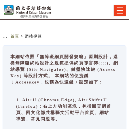
跳到主要內容
網站導覽
Togg
navig
:::
首頁
> 網站導覽
本網站依照「無障礙網頁開發規範」原則設計，遵
循無障礙網站設計之規範提供網頁導盲磚(:::)、網
站導覽 (Site Navigator)、鍵盤快速鍵 (Access
Key) 等設計方式。 本網站的便捷鍵
﹝Accesskey，也稱為快速鍵﹞設定如下：
1. Alt+U (Chrome,Edge), Alt+Shift+U
(Firefox)：右上方功能區塊，包括回官網首
頁、回文化部共構藝文活動平台首頁、網站
導覽、常見問題等。