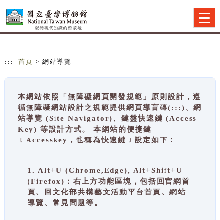
跳到主要內容
網站導覽
Togg
navig
:::
首頁
> 網站導覽
本網站依照「無障礙網頁開發規範」原則設計，遵
循無障礙網站設計之規範提供網頁導盲磚(:::)、網
站導覽 (Site Navigator)、鍵盤快速鍵 (Access
Key) 等設計方式。 本網站的便捷鍵
﹝Accesskey，也稱為快速鍵﹞設定如下：
1. Alt+U (Chrome,Edge), Alt+Shift+U
(Firefox)：右上方功能區塊，包括回官網首
頁、回文化部共構藝文活動平台首頁、網站
導覽、常見問題等。