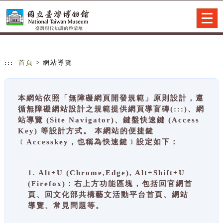
跳到主要內容
網站導覽
Togg
navig
:::
首頁
> 網站導覽
本網站依照「無障礙網頁開發規範」原則設計，遵
循無障礙網站設計之規範提供網頁導盲磚(:::)、網
站導覽 (Site Navigator)、鍵盤快速鍵 (Access
Key) 等設計方式。 本網站的便捷鍵
﹝Accesskey，也稱為快速鍵﹞設定如下：
1. Alt+U (Chrome,Edge), Alt+Shift+U
(Firefox)：右上方功能區塊，包括回官網首
頁、回文化部共構藝文活動平台首頁、網站
導覽、常見問題等。