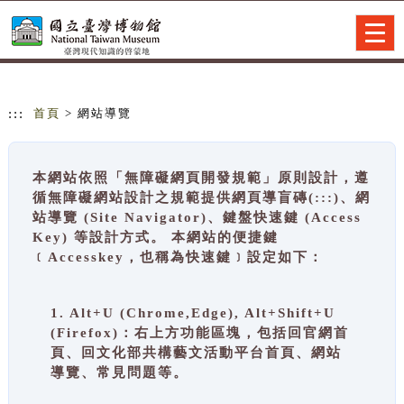
跳到主要內容
網站導覽
Togg
navig
:::
首頁
> 網站導覽
本網站依照「無障礙網頁開發規範」原則設計，遵
循無障礙網站設計之規範提供網頁導盲磚(:::)、網
站導覽 (Site Navigator)、鍵盤快速鍵 (Access
Key) 等設計方式。 本網站的便捷鍵
﹝Accesskey，也稱為快速鍵﹞設定如下：
1. Alt+U (Chrome,Edge), Alt+Shift+U
(Firefox)：右上方功能區塊，包括回官網首
頁、回文化部共構藝文活動平台首頁、網站
導覽、常見問題等。