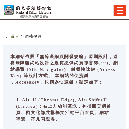
跳到主要內容
網站導覽
Togg
navig
:::
首頁
> 網站導覽
本網站依照「無障礙網頁開發規範」原則設計，遵
循無障礙網站設計之規範提供網頁導盲磚(:::)、網
站導覽 (Site Navigator)、鍵盤快速鍵 (Access
Key) 等設計方式。 本網站的便捷鍵
﹝Accesskey，也稱為快速鍵﹞設定如下：
1. Alt+U (Chrome,Edge), Alt+Shift+U
(Firefox)：右上方功能區塊，包括回官網首
頁、回文化部共構藝文活動平台首頁、網站
導覽、常見問題等。